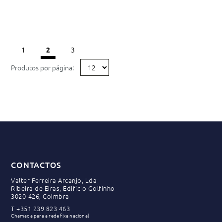
1
3
2
Produtos por página:
CONTACTOS
Valter Ferreira Arcanjo, Lda
Ribeira de Eiras, Edifício Golfinho
3020-426, Coimbra
T
+351 239 823 463
Chamada para a rede fixa nacional