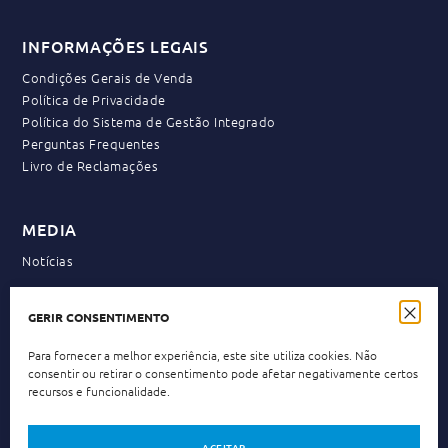
INFORMAÇÕES LEGAIS
Condições Gerais de Venda
Política de Privacidade
Política do Sistema de Gestão Integrado
Perguntas Frequentes
Livro de Reclamações
MEDIA
Notícias
GERIR CONSENTIMENTO
NEWSLETTER
Para fornecer a melhor experiência, este site utiliza cookies. Não
consentir ou retirar o consentimento pode afetar negativamente certos
recursos e funcionalidade.
Política de Privacidade
Li e aceito a
.
ACEITAR