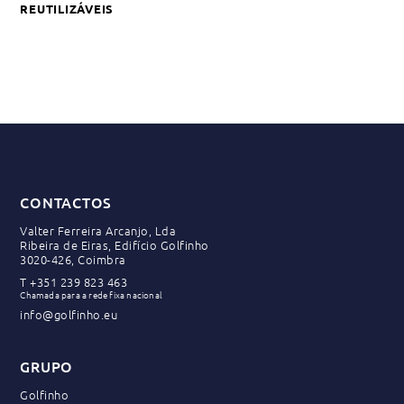
REUTILIZÁVEIS
CONTACTOS
Valter Ferreira Arcanjo, Lda
Ribeira de Eiras, Edifício Golfinho
3020-426, Coimbra
T
+351 239 823 463
Chamada para a rede fixa nacional
info@golfinho.eu
GRUPO
Golfinho