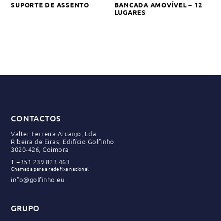
SUPORTE DE ASSENTO
BANCADA AMOVÍVEL – 12
LUGARES
CONTACTOS
Valter Ferreira Arcanjo, Lda
Ribeira de Eiras, Edifício Golfinho
3020-426, Coimbra
T
+351 239 823 463
Chamada para a rede fixa nacional
info@golfinho.eu
GRUPO