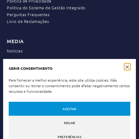
Política de Privacidade
Política do Sistema de Gestão Integrado
Perguntas Frequentes
Livro de Reclamações
MEDIA
Notícias
GERIR CONSENTIMENTO
NEWSLETTER
Para fornecer a melhor experiência, este site utiliza cookies. Não
consentir ou retirar o consentimento pode afetar negativamente certos
recursos e funcionalidade.
Política de Privacidade
Li e aceito a
.
ACEITAR
NEGAR
PREFERÊNCIAS